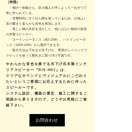
（特
徴）
・
桐の一枚板から、匠の職人の手によって一台ずつ丁
寧に作られている。
​ ・音響特性にすぐれた桐を使っているため、心地よい
音の響きと柔らかな音色を再現します。
・美しい桐の木目を活かした、他にはない独自の形状
の木製スピーカー。
​ ・ローインピーダンス（8Ω-15W）、ハイインピーダ
ンス（100V-10W）から選択できます。
・取付方法は下向きの吊下げか、専用のシーリングブ
ラケットを使って横向きに取り付け可能です。
やわらかな音色を奏でる吊下げ式木製インテ
リアスピーカー『RIS-H01』は、
クリアなサウンドとヴィジュアルにこだわり
たいという
ご要望にお応えするために作った
スピーカーです。
システム設計、機器の選定、施工に関するご
相談から承りますので、
どうぞお気軽にご連
絡下さい。
お問合わせ