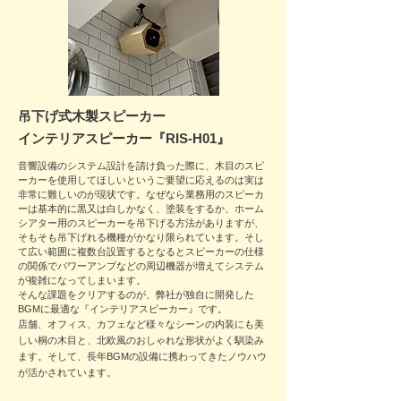
吊下げ式木製スピーカー​​
​インテリアスピーカー『RIS-H01』
音響設備のシステム設計を請け負った際に、木目のスピ
ーカーを使用してほしいというご要望に応えるのは実は
非常に難しいのが現状です。なぜなら業務用のスピーカ
ーは基本的に黒又は白しかなく、塗装をするか、ホーム
シアター用のスピーカーを吊下げる方法がありますが、
そもそも
吊下げれる機種がかなり
限られています。そし
て広い範囲に
複数台設置するとなるとスピーカーの仕様
の関係でパワーアンプなどの周辺機器が増えてシステム
が複雑になってしまいます。
そんな課題をクリアするのが、弊社が独自に開発した
BGMに最適な『インテリアスピーカー』です。
店舗、オフィス、カフェなど様々なシーンの内装にも美
しい桐の木目と、北欧風のおしゃれな形状がよく馴染み
ます。そして、長年BGMの設備に携わっ
てきたノウハウ
が活かさ
れて
います。