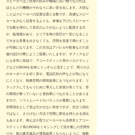
スピーカーはご自身の好みや極端に安い物でなければ、
ほとんどの機種がそれなりに良い音を出します。大切な
ことはスピーカーの設置位置と台数です。高価なスピー
カーを少なく設置するよりも、単価を下げたスピーカー
で台数を増やして音圧のムラがないように配置する方
が、臨場感があり、エリア全体の音圧が一定になること
で大きな音量を出さなくても、空間を音楽で満たすこと
が可能になります。この方法はアパレルや飲食などの店
舗の設計の際によくご提案いたしますが、オフィスなど
にも非常に有効で、アコースティック系やソロクラシッ
クなどのBGMを全体にうっすらと流すことで、周りの人
のキーボードを叩く音や、電話応対の声などが気になり
にくくなり、執務空間の環境改善にもつながります。リ
ラックスしてもらうために導入した音楽が良くても、音
の環境が整っていないと逆効果につながることがありま
すので、ソフトとハードのバランスが重要になります。
​空間演出として音は欠かせない存在ですが、目立つ演出
ではなく、さりげない方法で空間に変化を持たせる演出
もあります。例えば小型スピーカーから自然音とアコー
スティック系のBGMをミキシングして流す癒しの空間作
りや、夜の露天風呂が薄気味悪くならないように、複数