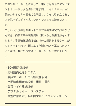
の屋外スピーカーを設置して、柔らかな音色のアンビエ
ントミュージックを僅かに流す演出、イルミネーション
装飾のきらめきを音色でも表現し、さらに引き立てるこ
とで飽きずにずっと見ていたくなるような演出などで
す。
こういった演出はスポットエリアや期間限定の設置など
もでき、内装工事や装飾費用に比べると負担は少なくす
みます。音響映像設備は後付けのご提案をするケースが
多くありますので、既にある空間を何とか工夫したいと
いう時は、弊社の木製スピーカーをぜひご検討くださ
い。
・BGM用音響設備
・定時案内放送システム
・会議室、ホール用音響映像設備
​・空間演出用音響設備（屋外・屋内）
・各種マイク放送設備
・​デジタルサイネージシステム
​・大型映像表示、多画面マルチビジョンシステム