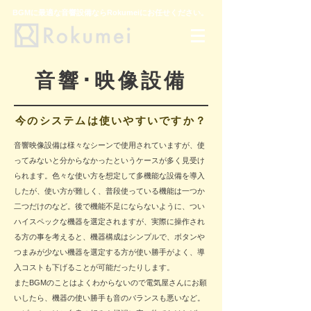
​BGMに最適な音響設備ならRokumeiにお任せください。
​音響･映像設備
今のシステムは使いやすいですか？
​音響映像設備は様々なシーンで使用されていますが、使
ってみないと分からなかったというケースが多く見受け
られます。色々な使い方を想定して多機能な設備を導入
したが、使い方が難しく、普段使っている機能は一つか
二つだけのなど。後で機能不足にならないように、つい
ハイスペックな機器を選定されますが、実際に操作され
る方の事を考えると、機器構成はシンプルで、ボタンや
つまみが少ない機器を選定する方が使い勝手がよく、導
入コストも下げることが可能だったりします。
またBGMのことはよくわからないので電気屋さんにお願
いしたら、機器の使い勝手も
音のバランスも悪いなど。